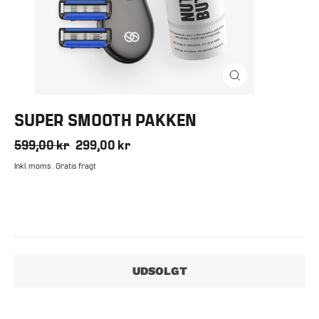
LUK
SUPER SMOOTH PAKKEN
Normalpris
599,00 kr
Tilbudspris
299,00 kr
Inkl. moms . Gratis fragt
testing
UDSOLGT