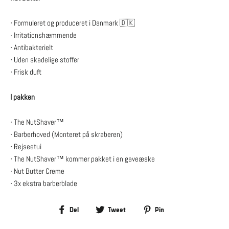
∙
Formuleret og produceret i Danmark 🇩🇰
∙ Irritationshæmmende
∙ Antibakterielt
∙ Uden skadelige stoffer
∙ Frisk duft
I pakken
∙
The NutShaver™
∙ Barberhoved
(Monteret på skraberen)
∙ Rejseetui
∙ The NutShaver™ kommer pakket i en gaveæske
∙ Nut Butter Creme
∙ 3x ekstra barberblade
Del
Del
Del
Del
Tweet
Pin
på
på
på