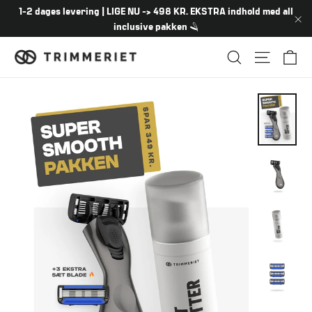
Spring
1-2 dages levering | LIGE NU -> 498 KR. EKSTRA indhold med all
over
inclusive pakken 🪒
"Lu
In
Navigation
Søg