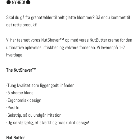
⚫️ NYHED! ⚫️
Skal du gå fra granatæbler til helt glatte blommer? Så er du kommet til
det rette produkt!
Vi har teamet vores NutShaver™ op med vores NutButter creme for den
ultimative oplevelse i friskhed og velvære forneden. Vi leverer på 1-2
hverdage.
The NutShaver™
∙Tung kvalitet som ligger godt i hånden
∙5 skarpe blade
∙Ergonomisk design
∙Rustfri
∙Gelstrip, så du undgår irritation
∙Og selvfølgelig, et stærkt og maskulint design!
Nut Butter